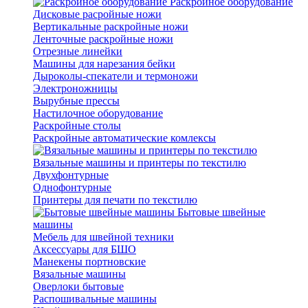
Раскройное оборудование
Дисковые расройные ножи
Вертикальные раскройные ножи
Ленточные раскройные ножи
Отрезные линейки
Машины для нарезания бейки
Дыроколы-спекатели и термоножи
Электроножницы
Вырубные прессы
Настилочное оборудование
Раскройные столы
Раскройные автоматические комлексы
Вязальные машины и принтеры по текстилю
Двухфонтурные
Однофонтурные
Принтеры для печати по текстилю
Бытовые швейные
машины
Мебель для швейной техники
Аксессуары для БШО
Манекены портновские
Вязальные машины
Оверлоки бытовые
Распошивальные машины