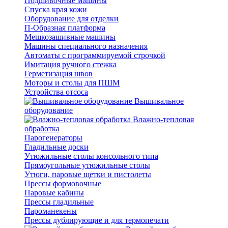
Подшивочные машины
Спуска края кожи
Оборудование для отделки
П-Образная платформа
Мешкозашивные машины
Машины специального назначения
Автоматы с программируемой строчкой
Имитация ручного стежка
Герметизация швов
Моторы и столы для ПШМ
Устройства отсоса
Вышивальное
оборудование
Влажно-тепловая
обработка
Парогенераторы
Гладильные доски
Утюжильные столы консольного типа
Прямоугольные утюжильные столы
Утюги, паровые щетки и пистолеты
Прессы формовочные
Паровые кабины
Прессы гладильные
Пароманекены
Прессы дублирующие и для термопечати