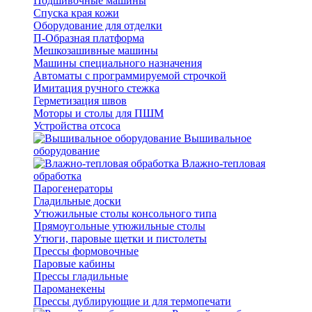
Подшивочные машины
Спуска края кожи
Оборудование для отделки
П-Образная платформа
Мешкозашивные машины
Машины специального назначения
Автоматы с программируемой строчкой
Имитация ручного стежка
Герметизация швов
Моторы и столы для ПШМ
Устройства отсоса
Вышивальное
оборудование
Влажно-тепловая
обработка
Парогенераторы
Гладильные доски
Утюжильные столы консольного типа
Прямоугольные утюжильные столы
Утюги, паровые щетки и пистолеты
Прессы формовочные
Паровые кабины
Прессы гладильные
Пароманекены
Прессы дублирующие и для термопечати