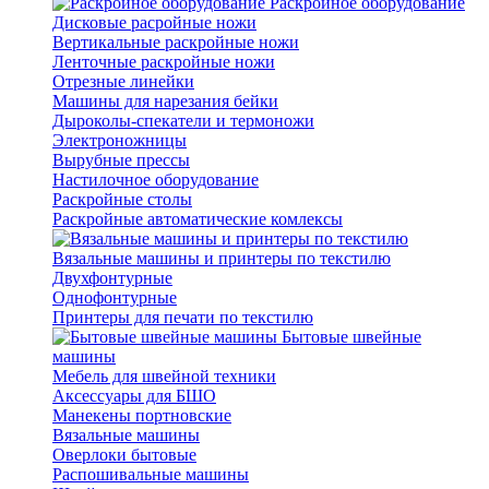
Раскройное оборудование
Дисковые расройные ножи
Вертикальные раскройные ножи
Ленточные раскройные ножи
Отрезные линейки
Машины для нарезания бейки
Дыроколы-спекатели и термоножи
Электроножницы
Вырубные прессы
Настилочное оборудование
Раскройные столы
Раскройные автоматические комлексы
Вязальные машины и принтеры по текстилю
Двухфонтурные
Однофонтурные
Принтеры для печати по текстилю
Бытовые швейные
машины
Мебель для швейной техники
Аксессуары для БШО
Манекены портновские
Вязальные машины
Оверлоки бытовые
Распошивальные машины