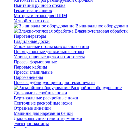
Автоматы с программируемой строчкой
Имитация ручного стежка
Герметизация швов
Моторы и столы для ПШМ
Устройства отсоса
Вышивальное оборудован
Влажно-тепловая обработк
Парогенераторы
Гладильные доски
Утюжильные столы консольного типа
Прямоугольные утюжильные столы
Утюги, паровые щетки и пистолеты
Прессы формовочные
Паровые кабины
Прессы гладильные
Пароманекены
Прессы дублирующие и для термопечати
Раскройное оборудование
Дисковые расройные ножи
Вертикальные раскройные ножи
Ленточные раскройные ножи
Отрезные линейки
Машины для нарезания бейки
Дыроколы-спекатели и термоножи
Электроножницы