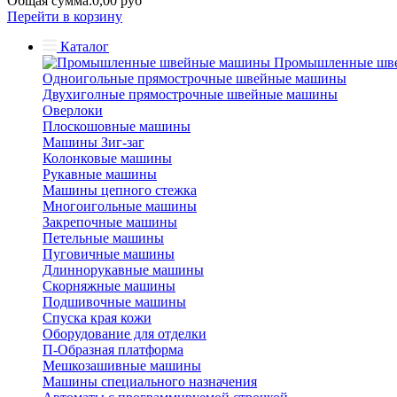
Общая сумма:
0,00 руб
Перейти в корзину
Каталог
Промышленные шв
Одноигольные прямострочные швейные машины
Двухиголные прямострочные швейные машины
Оверлоки
Плоскошовные машины
Машины Зиг-заг
Колонковые машины
Рукавные машины
Машины цепного стежка
Многоигольные машины
Закрепочные машины
Петельные машины
Пуговичные машины
Длиннорукавные машины
Скорняжные машины
Подшивочные машины
Спуска края кожи
Оборудование для отделки
П-Образная платформа
Мешкозашивные машины
Машины специального назначения