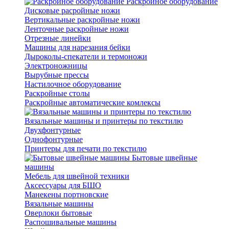
Раскройное оборудование
Дисковые расройные ножи
Вертикальные раскройные ножи
Ленточные раскройные ножи
Отрезные линейки
Машины для нарезания бейки
Дыроколы-спекатели и термоножи
Электроножницы
Вырубные прессы
Настилочное оборудование
Раскройные столы
Раскройные автоматические комлексы
Вязальные машины и принтеры по текстилю
Двухфонтурные
Однофонтурные
Принтеры для печати по текстилю
Бытовые швейные
машины
Мебель для швейной техники
Аксессуары для БШО
Манекены портновские
Вязальные машины
Оверлоки бытовые
Распошивальные машины