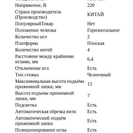
Напряжение, В
220
Страна производитель
КИТАЙ
(Производство)
ПопулярныйТовар
Нет
Положение челнока
Горизонтальное
Количество игл
2
Платформа
Плоская
Количество нитей
4
Расстояние между крайними
6,4
иглами, мм
Отключение игл
Есть
Тип стежка
Челночный
Максимимальная высота подъёма
13
прижимной лапки, мм
Высота подъема прижимной
7
лапки, мм
Подсветка
Есть
Автоматическая обрезка нити
Есть
Автоматический подъём
Есть
прижимной лапки
Позиционирование иглы
Есть