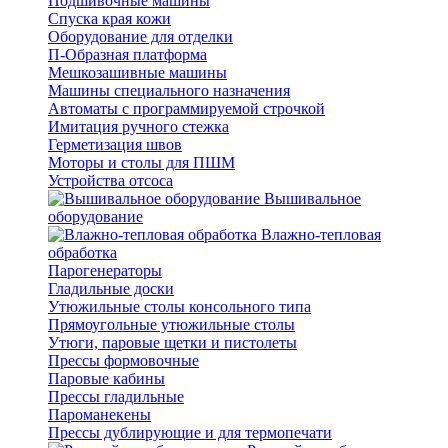
Подшивочные машины
Спуска края кожи
Оборудование для отделки
П-Образная платформа
Мешкозашивные машины
Машины специального назначения
Автоматы с программируемой строчкой
Имитация ручного стежка
Герметизация швов
Моторы и столы для ПШМ
Устройства отсоса
Вышивальное
оборудование
Влажно-тепловая
обработка
Парогенераторы
Гладильные доски
Утюжильные столы консольного типа
Прямоугольные утюжильные столы
Утюги, паровые щетки и пистолеты
Прессы формовочные
Паровые кабины
Прессы гладильные
Пароманекены
Прессы дублирующие и для термопечати