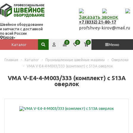
Заказать звонок
+7 (8332) 21-80-17
Швейное оборудование
profshvey-kirov@mail.ru
и запчасти с доставкой
по всей России
Киров
Вход
Сравнить
Избранное
Корзина
0
0
0
Каталог
Меню
Поиск по сайту
Главная
-
Каталог
-
Промышленные швейные машины
-
Оверлоки
-
VMA V-Е4-4-М003/333 (комплект) с 513А оверлок
VMA V-Е4-4-М003/333 (комплект) с 513А
оверлок