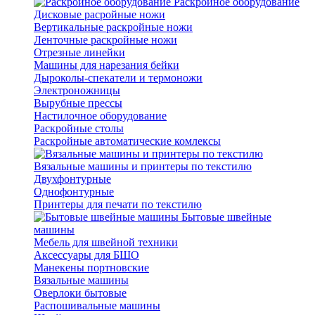
Раскройное оборудование
Дисковые расройные ножи
Вертикальные раскройные ножи
Ленточные раскройные ножи
Отрезные линейки
Машины для нарезания бейки
Дыроколы-спекатели и термоножи
Электроножницы
Вырубные прессы
Настилочное оборудование
Раскройные столы
Раскройные автоматические комлексы
Вязальные машины и принтеры по текстилю
Двухфонтурные
Однофонтурные
Принтеры для печати по текстилю
Бытовые швейные
машины
Мебель для швейной техники
Аксессуары для БШО
Манекены портновские
Вязальные машины
Оверлоки бытовые
Распошивальные машины