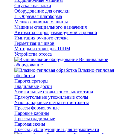
Подшивочные машины
Спуска края кожи
Оборудование для отделки
П-Образная платформа
Мешкозашивные машины
Машины специального назначения
Автоматы с программируемой строчкой
Имитация ручного стежка
Герметизация швов
Моторы и столы для ПШМ
Устройства отсоса
Вышивальное
оборудование
Влажно-тепловая
обработка
Парогенераторы
Гладильные доски
Утюжильные столы консольного типа
Прямоугольные утюжильные столы
Утюги, паровые щетки и пистолеты
Прессы формовочные
Паровые кабины
Прессы гладильные
Пароманекены
Прессы дублирующие и для термопечати